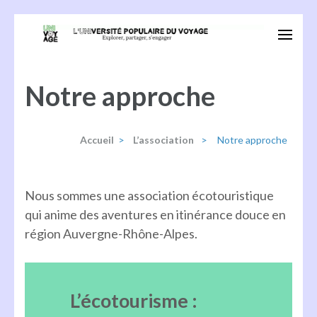
Aller
au
Univoyage
Explorer, partager, s'engager
contenu
(Pressez
Notre approche
Entrée)
Accueil
>
L’association
>
Notre approche
Nous sommes une association écotouristique
qui anime des aventures en itinérance douce en
région Auvergne-Rhône-Alpes.
L’écotourisme :