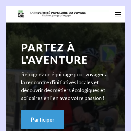
Aller
au
Univoyage
Explorer, partager, s'engager
contenu
(Pressez
Entrée)
PARTEZ À
L'AVENTURE
Rejoignez un équipage pour voyager à
la rencontre d'initiatives locales et
découvrir des métiers écologiques et
solidaires en lien avec votre passion !
Participer