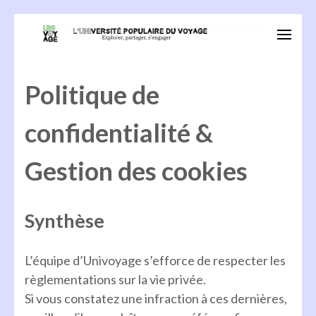
Aller
au
Univoyage
Explorer, partager, s'engager
contenu
(Pressez
Politique de
Entrée)
confidentialité &
Gestion des cookies
Synthèse
L’équipe d’Univoyage s’efforce de respecter les
règlementations sur la vie privée.
Si vous constatez une infraction à ces dernières,