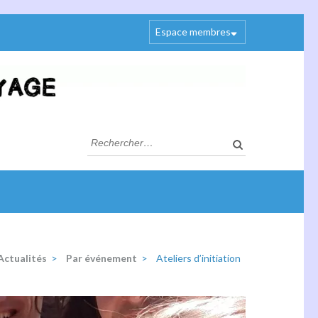
Espace membres
Rechercher :
Actualités
>
Par événement
>
Ateliers d’initiation