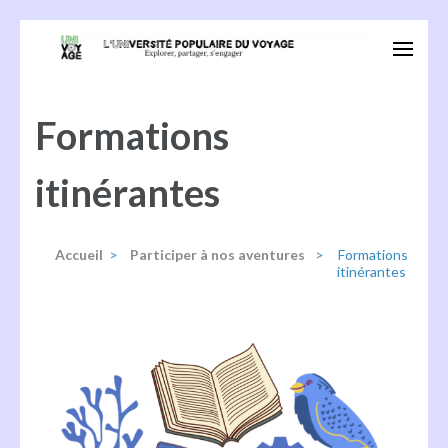
Aller
au
Univoyage
Explorer, partager, s'engager
contenu
(Pressez
Formations
Entrée)
itinérantes
Accueil
>
Participer à nos aventures
>
Formations
itinérantes