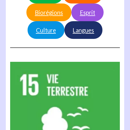
Biorégions
Esprit
Culture
Langues