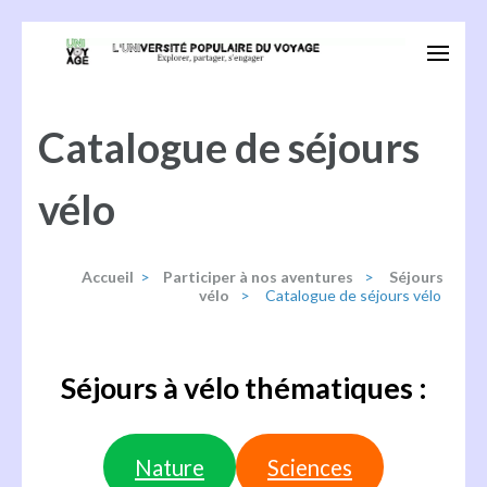
Aller
au
Univoyage
Explorer, partager, s'engager
contenu
(Pressez
Catalogue de séjours
Entrée)
vélo
Accueil
>
Participer à nos aventures
>
Séjours
vélo
>
Catalogue de séjours vélo
Séjours à vélo thématiques :
Nature
Sciences