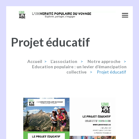
Aller
au
Univoyage
Explorer, partager, s'engager
contenu
(Pressez
Projet éducatif
Entrée)
Accueil
>
L’association
>
Notre approche
>
Education populaire : un levier d’émancipation
collective
>
Projet éducatif