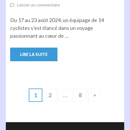
Laisser un commentaire
Du 17 au 23 août 2024, un équipage de 14
cyclistes s’est élancé dans un voyage
passionnant au cœur de …
LIRE LA SUITE
Pagination
Page
Page
Page
1
2
…
8
>
des
publications