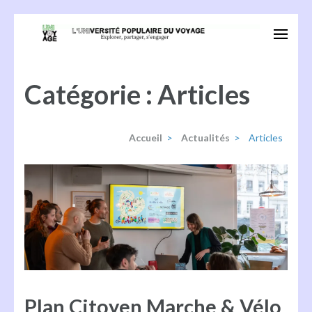
Aller
au
Univoyage
Explorer, partager, s'engager
contenu
(Pressez
Catégorie :
Articles
Entrée)
Accueil
>
Actualités
>
Articles
Plan Citoyen Marche & Vélo