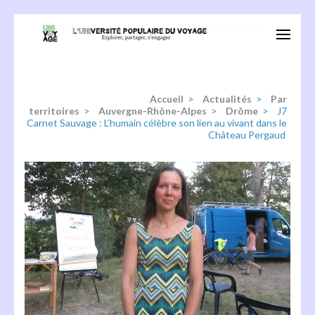
Aller
au
Univoyage
Explorer, partager, s'engager
contenu
(Pressez
Entrée)
Accueil
>
Actualités
>
Par
territoires
>
Auvergne-Rhône-Alpes
>
Drôme
>
J7
Carnet Sauvage : L’humain célèbre son lien au vivant dans le
Château Pergaud