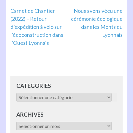
Navigation
Carnet de Chantier
Nous avons vécu une
(2022) – Retour
cérémonie écologique
de
d’expédition à vélo sur
dans les Monts du
l’article
l’écoconstruction dans
Lyonnais
l’Ouest Lyonnais
CATÉGORIES
Catégories
ARCHIVES
Archives