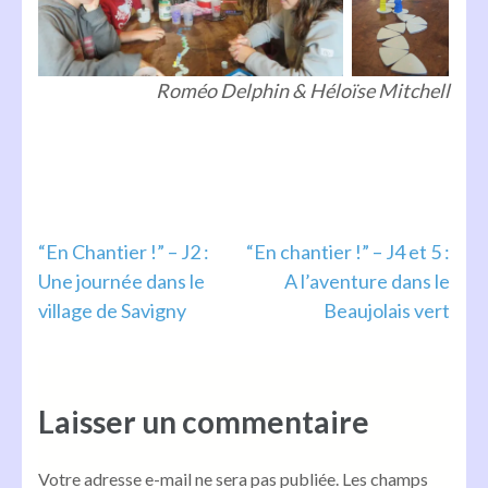
Roméo Delphin
& Héloïse Mitchell
Navigation
“En Chantier !” – J2 :
“En chantier !” – J4 et 5 :
Une journée dans le
A l’aventure dans le
de
village de Savigny
Beaujolais vert
l’article
Laisser un commentaire
Votre adresse e-mail ne sera pas publiée.
Les champs