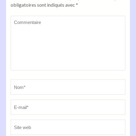
obligatoires sont indiqués avec
*
Commentaire
Name
*
Em
Sit
we