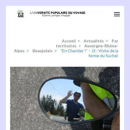
Aller
au
Univoyage
Explorer, partager, s'engager
contenu
(Pressez
Entrée)
Accueil
>
Actualités
>
Par
territoires
>
Auvergne-Rhône-
Alpes
>
Beaujolais
>
“En Chantier !” – J3 : Visite de la
ferme du Suchel