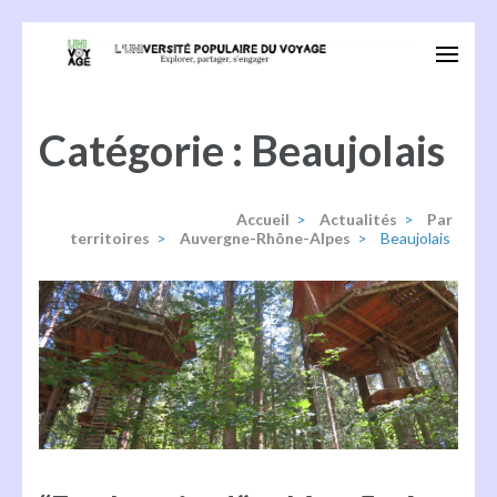
Aller
au
Univoyage
Explorer, partager, s'engager
contenu
(Pressez
Catégorie :
Beaujolais
Entrée)
Accueil
>
Actualités
>
Par
territoires
>
Auvergne-Rhône-Alpes
>
Beaujolais