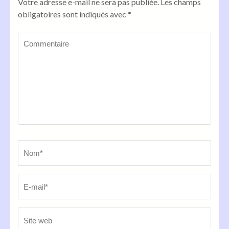
Votre adresse e-mail ne sera pas publiée.
Les champs
obligatoires sont indiqués avec
*
Commentaire
Name
*
Em
Sit
we