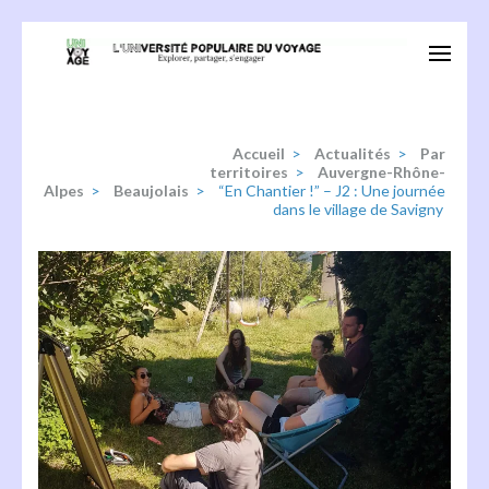
Aller
au
Univoyage
Explorer, partager, s'engager
contenu
(Pressez
Entrée)
Accueil
>
Actualités
>
Par
territoires
>
Auvergne-Rhône-
Alpes
>
Beaujolais
>
“En Chantier !” – J2 : Une journée
dans le village de Savigny