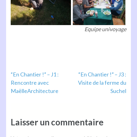
Equipe univoyage
Navigation
“En Chantier !” – J1 :
“En Chantier !” – J3 :
Rencontre avec
Visite de la ferme du
de
MaëlleArchitecture
Suchel
l’article
Laisser un commentaire