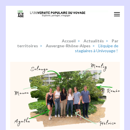
Aller
au
Univoyage
Explorer, partager, s'engager
contenu
(Pressez
Entrée)
Accueil
>
Actualités
>
Par
territoires
>
Auvergne-Rhône-Alpes
>
L’équipe de
stagiaires à Univoyage !