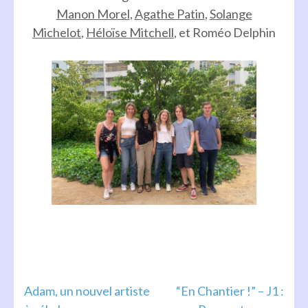
Manon Morel
,
Agathe Patin
,
Solange
Michelot
,
Héloïse Mitchell
, et Roméo Delphin
Navigation
Adam, un nouvel artiste
“En Chantier !” – J1 :