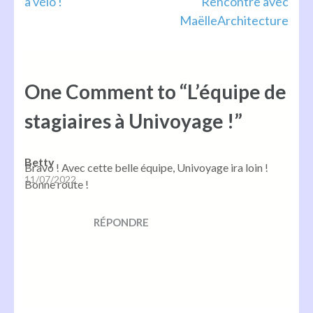
à vélo !
Rencontre avec
de
MaëlleArchitecture
l’article
One Comment to “L’équipe de
stagiaires à Univoyage !”
Betty
Bravo ! Avec cette belle équipe, Univoyage ira loin !
11/07/2022
Bonne route !
RÉPONDRE