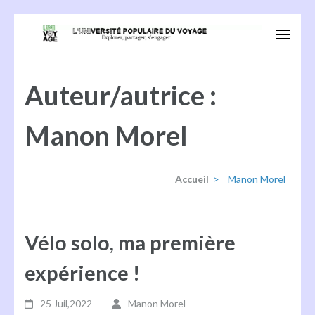
Aller
au
Univoyage
Explorer, partager, s'engager
contenu
(Pressez
Auteur/autrice :
Entrée)
Manon Morel
Accueil
>
Manon Morel
Vélo solo, ma première
expérience !
25 Juil,2022
Manon Morel