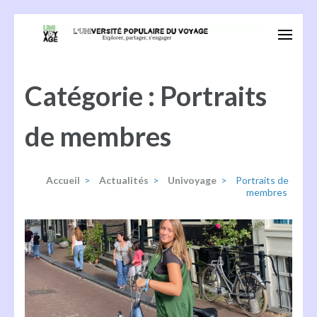
Aller
au
Univoyage
Explorer, partager, s'engager
contenu
(Pressez
Catégorie :
Portraits
Entrée)
de membres
Accueil
>
Actualités
>
Univoyage
>
Portraits de
membres