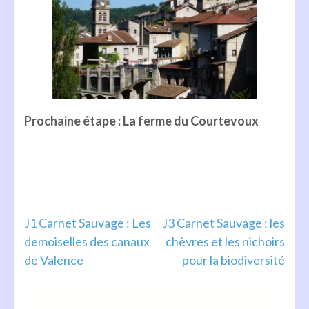
Prochaine étape
: La ferme du Courtevoux
Navigation
J1 Carnet Sauvage : Les
J3 Carnet Sauvage : les
demoiselles des canaux
chèvres et les nichoirs
de
de Valence
pour la biodiversité
l’article