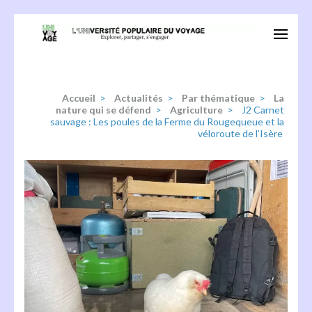
Aller
au
Univoyage
Explorer, partager, s'engager
contenu
(Pressez
Entrée)
Accueil
>
Actualités
>
Par thématique
>
La
nature qui se défend
>
Agriculture
>
J2 Carnet
sauvage : Les poules de la Ferme du Rougequeue et la
véloroute de l’Isère