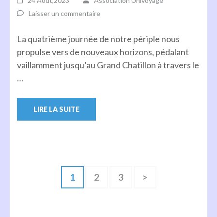
24 Août,2023
Association Univoyage
Laisser un commentaire
La quatrième journée de notre périple nous
propulse vers de nouveaux horizons, pédalant
vaillamment jusqu’au Grand Chatillon à travers le
…
LIRE LA SUITE
Pagination
Page
Page
Page
1
2
3
>
des
publications