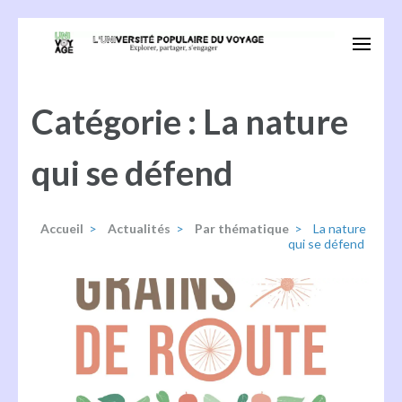
Aller
au
Univoyage
Explorer, partager, s'engager
contenu
(Pressez
Catégorie :
La nature
Entrée)
qui se défend
Accueil
>
Actualités
>
Par thématique
>
La nature
qui se défend