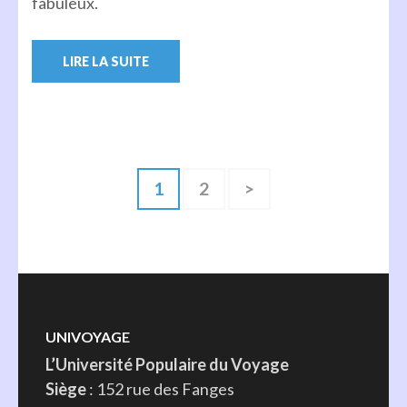
fabuleux.
LIRE LA SUITE
Pagination
Page
Page
1
2
>
des
publications
UNIVOYAGE
L’Université Populaire du Voyage
Siège
: 152 rue des Fanges