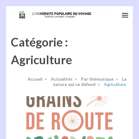
Aller
au
Univoyage
Explorer, partager, s'engager
contenu
(Pressez
Catégorie :
Entrée)
Agriculture
Accueil
>
Actualités
>
Par thématique
>
La
nature qui se défend
>
Agriculture